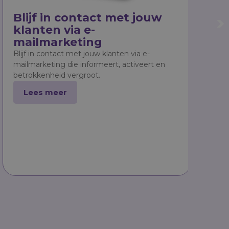
Blijf in contact
met jouw
Web
klanten via
e-
sup
mailmarketing
vin
Blijf in contact met jouw klanten via e-
Een web
mailmarketing die informeert, activeert en
superma
betrokkenheid vergroot.
informa
Lees meer
Lee