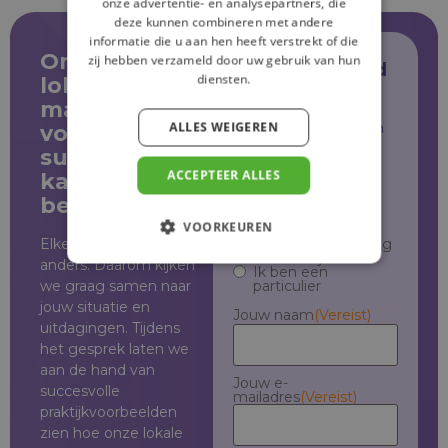
onze advertentie- en analysepartners, die
deze kunnen combineren met andere
informatie die u aan hen heeft verstrekt of die
Ontdek wat
zij hebben verzameld door uw gebruik van hun
Plan vrijblijvend
diensten.
lokale
je afspraak
marketing
ALLES WEIGEREN
Vul je gegevens in en
voor jouw
onze experts nemen
supermarkt
contact met je op.
ACCEPTEER ALLES
kan
betekenen.
Maak een
keuze
(Vereist)
VOORKEUREN
Elke supermarkt is
Ik vertegenwoordig
een bedrijf
anders. Daarom kijken
Ik ben een
we graag samen naar
particulier
jouw situatie en
Jouw naam
(Vereist)
uitdagingen. Tijdens
het gesprek laten we
aan de hand van
Jouw e-
succesvolle
mailadres
(Vereist)
praktijkvoorbeelden
zien hoe onze lokale