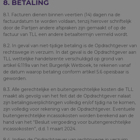
8. BETALING
8.1. Facturen dienen binnen veertien (14) dagen na de
factuurdatum te worden voldaan, tenzij hierover schriftelijk
door de Partijen andere afspraken zijn gemaakt of op de
factuur van TLL een andere betaaltermijn vermeld wordt.
8.2. In geval van niet-tijdige betaling is de Opdrachtgever van
rechtswege in verzuim. In dat geval is de Opdrachtgever aan
TLL wettelijke handelsrente verschuldigd op grond van
artikel 6:119a van het Burgerlijk Wetboek, te rekenen vanaf
de datum waarop betaling conform artikel 5.6 opeisbaar is
geworden.
8.3. Alle gerechtelijke en buitengerechtelijke kosten die TLL
maakt als gevolg van het feit dat de Opdrachtgever nalaat
zijn betalingsverplichtingen volledig en/of tijdig na te komen,
zijn volledig voor rekening van de Opdrachtgever. Eventuele
buitengerechtelijke incassokosten worden berekend aan de
hand van het “Besluit vergoeding voor buitengerechtelijke
incassokosten”, d.d. 1 maart 2024.
8.4. Indien de Opdrachtgever van rechtswege in verzuim