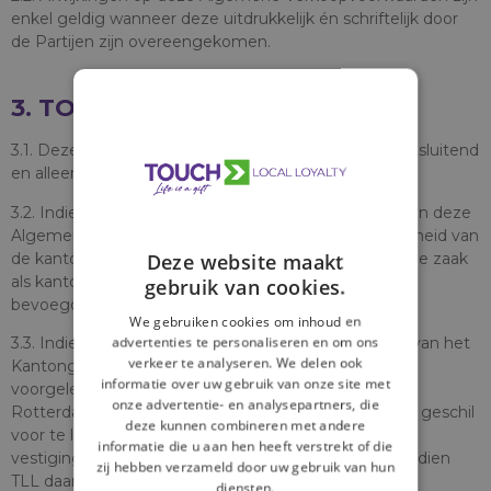
enkel geldig wanneer deze uitdrukkelijk én schriftelijk door
de Partijen zijn overeengekomen.
3. TOEPASSELIJK RECHT
3.1. Deze Algemene Verkoopvoorwaarden worden uitsluitend
en alleen beheerst door Nederlands recht.
3.2. Indien een vordering of geschil naar aanleiding van deze
Algemene Verkoopvoorwaarden binnen de bevoegdheid van
Deze website maakt
de kantonrechter valt, is elk der Partijen gerechtigd de zaak
als kantonzaak aanhangig te maken bij het wettelijk
gebruik van cookies.
bevoegde Kantongerecht.
We gebruiken cookies om inhoud en
advertenties te personaliseren en om ons
3.3. Indien een vordering of geschil de bevoegdheid van het
verkeer te analyseren. We delen ook
Kantongerecht te boven gaat wordt de beoordeling
informatie over uw gebruik van onze site met
voorgelegd aan de Arrondissementsrechtbank te
onze advertentie- en analysepartners, die
Rotterdam. TLL heeft het recht om een vordering of geschil
deze kunnen combineren met andere
voor te leggen aan de rechter die volgens de
informatie die u aan hen heeft verstrekt of die
vestigingsplaats van de Opdrachtgever bevoegd is indien
zij hebben verzameld door uw gebruik van hun
TLL daar om haar moverende redenen voor kiest.
diensten.