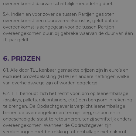
overeenkomst daarvan schriftelijk mededeling doet.
5.4. Indien en voor zover de tussen Partijen gesloten
overeenkomst een duurovereenkomst is, geldt dat de
overeenkomst is aangegaan voor de tussen Partijen
overeengekomen duur, bij gebreke waarvan de duur van één
(1) jaar geldt.
6. PRIJZEN
6.1. Alle door TLL kenbaar gemaakte prijzen zijn in euro’s en
exclusief omzetbelasting (BTW) en andere heffingen welke
van overheidswege zijn of worden opgelegd.
6.2. TLL behoudt zich het recht voor, om op leenemballage
(displays, pallets, rolcontainers, etc.) een borgsom in rekening
te brengen. De Opdrachtgever is verplicht leenemballage
binnen de overeengekomen termijn leeg, schoon en in
onbeschadigde staat te retourneren, tenzij schriftelijk anders
overeengekomen. Wanneer de Opdrachtgever zijn
verplichtingen met betrekking tot emballage niet nakomt