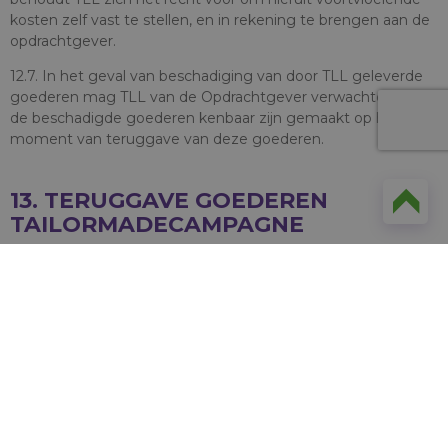
kosten zelf vast te stellen, en in rekening te brengen aan de
opdrachtgever.
12.7. In het geval van beschadiging van door TLL geleverde
goederen mag TLL van de Opdrachtgever verwachten dat
de beschadigde goederen kenbaar zijn gemaakt op het
moment van teruggave van deze goederen.
13. TERUGGAVE GOEDEREN
TAILORMADECAMPAGNE
13.1. Wanneer de Opdrachtgever de te retourneren
transportmiddelen doorgeeft, ontvangt deze van TLL een
retourdatum. De Opdrachtgever dient de retour te sturen
transportmiddelen zoals display of pallet voor te bereiden
voor het transport naar TLL.
13.2. Voor het logistieke proces rondom teruggave van
transportmiddelen maakt TLL gebruik van derde partijen. TLL
behoudt zich het recht voor om deze logistieke partners
constateringen te laten doen als het gaat om beschadiging