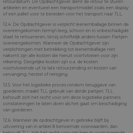
retourdatum. De Opdrachtgever dient de retour te sturen
artikelen en eventueel een transportmiddel zoals een display
of een pallet voor te bereiden voor het transport naar TLL.
12.4. De Opdrachtgever is verplicht leenemballage binnen de
overeengekomen termijn leeg, schoon en in onbeschadigde
staat te retourneren, tenzij schriftelijk anders tussen Partijen
overeengekomen. Wanneer de Opdrachtgever zijn
verplichtingen met betrekking tot leenemballage niet
nakomt zijn alle kosten die hieruit voortvloeien voor zijn
rekening. Dergelijke kosten zijn o.a. de kosten
voortvloeiende uit te late retourzending en kosten van
vervanging, herstel of reiniging.
12.5. Voor het logistieke proces rondom teruggave van
goederen, maakt TLL gebruik van derde partijen. TLL
behoudt zich het recht voor om deze logistieke partners
constateringen te laten doen als het gaat om beschadiging
van goederen.
12.6. Wanneer de opdrachtgever in gebreke blijft bij
uitvoering van in artikel 8 benoemde voorwaarden, dan
behoudt TLL zich het recht voor om hieruit voortvloeiende