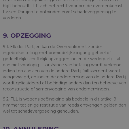
blijft behoudt TLL zich het recht voor om de overeenkomst
tussen Partijen te ontbinden en/of schadevergoeding te
vorderen.
9. OPZEGGING
9.1. Elk der Partijen kan de Overeenkomst zonder
ingebrekestelling met onmiddellijke ingang geheel of
gedeeltelijk schriftelijk opzeggen indien de wederpartij – al
dan niet voorlopig – surséance van betaling wordt verleend,
indien ten aanzien van de andere Partij faillissement wordt
aangevraagd, en indien de onderneming van de andere Partij
wordt geliquideerd of beëindigd anders dan ten behoeve van
reconstructie of samenvoeging van ondernemingen.
9.2. TLL is wegens beëindiging als bedoeld in dit artikel 9
nimmer tot enige restitutie van reeds ontvangen gelden dan
wel tot schadevergoeding gehouden.
10. ANNULERING