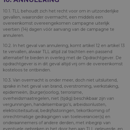
10.1. TLL behoudt zich het recht voor om in uitzonderlijke
gevallen, waaronder overmacht, een middels een
overeenkomst overeengekomen campagne uiterlijk
veertien (14) dagen vóór aanvang van de campagne te
annuleren.
10.2. In het geval van annulering, komt artikel 12 en artikel 13
te vervallen, alwaar TLL altijd zal trachten een passend
alternatief te bieden in overleg met de Opdrachtgever. De
opdrachtgever is in dit geval altijd vrij om de overeenkomst
kosteloos te ontbinden.
10.3. Van overmacht is onder meer, doch niet uitsluitend,
sprake in het geval van brand, overstroming, werkstaking,
epidemieën, (burger)oorlog, terrorisme,
overheidsmaatregelen, niet (tijdig) beschikbaar zijn van
vergunningen, handelsembargo’s, arbeidsonlusten,
elektriciteitsuitval, bedrijfsstoringen, tekortkoming of
onrechtmatige gedragingen van toeleverancier(s) en
onderaannemers of andere derden, met inbegrip van
eventuele gebreken in het door hen aan TLL geleverde, en