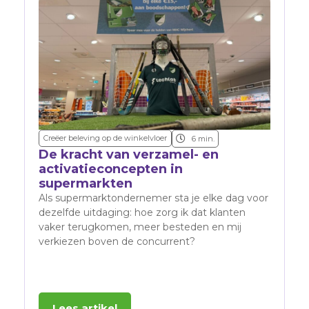
Creëer beleving op de winkelvloer
B
6 min.
De kracht van verzamel- en
D
activatieconcepten in
s
supermarkten
A
Als supermarktondernemer sta je elke dag voor
de
dezelfde uitdaging: hoe zorg ik dat klanten
v
vaker terugkomen, meer besteden en mij
v
verkiezen boven de concurrent?
Lees artikel