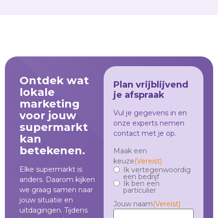
Ontdek wat
Plan vrijblijvend
lokale
je afspraak
marketing
Vul je gegevens in en
voor jouw
onze experts nemen
supermarkt
contact met je op.
kan
betekenen.
Maak een
keuze
(Vereist)
Elke supermarkt is
Ik vertegenwoordig
een bedrijf
anders. Daarom kijken
Ik ben een
we graag samen naar
particulier
jouw situatie en
Jouw naam
(Vereist)
uitdagingen. Tijdens