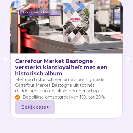
Bouw aan lokale trots
Carrefour Market Bastogne
J
versterkt klantloyaliteit met een
v
historisch album
m
Met een historisch verzamelalbum groeide
Ee
Carrefour Market Bastogne uit tot hét
da
middelpunt van de lokale gemeenschap
Dagelijkse omzetgroei van 15% tot 20%
Bekijk case