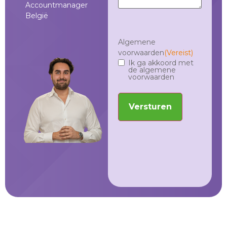
Accountmanager
Oosterwyck
Re
België
Accountmanager
Ac
België
Ne
Pa
Algemene
voorwaarden
(Vereist)
Ik ga akkoord met
de algemene
voorwaarden
Versturen