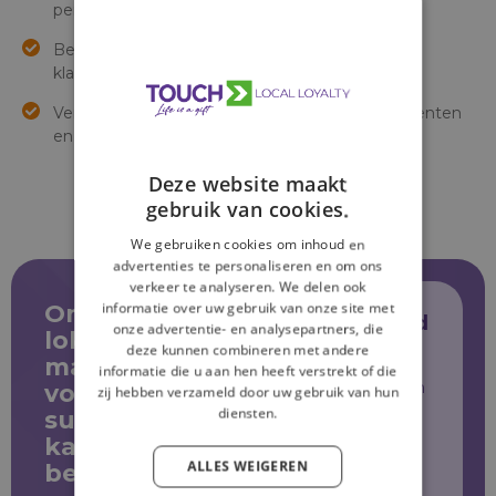
pers.
Bereikt zowel bestaande als potentiële nieuwe
klanten.
Versterkt de impact van
campagnes
, evenementen
en andere belangrijke momenten.
Deze website maakt
gebruik van cookies.
We gebruiken cookies om inhoud en
advertenties te personaliseren en om ons
verkeer te analyseren. We delen ook
informatie over uw gebruik van onze site met
Ontdek wat
Plan vrijblijvend
onze advertentie- en analysepartners, die
lokale
je afspraak
deze kunnen combineren met andere
marketing
informatie die u aan hen heeft verstrekt of die
Vul je gegevens in en
voor jouw
zij hebben verzameld door uw gebruik van hun
onze experts nemen
diensten.
supermarkt
contact met je op.
kan
ALLES WEIGEREN
betekenen.
Maak een