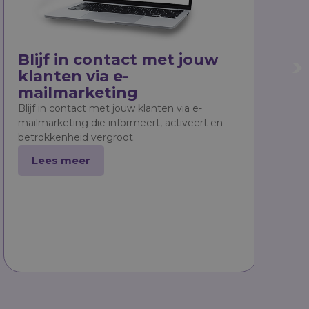
Blijf in contact
met jouw
Web
klanten via
e-
sup
mailmarketing
vin
Blijf in contact met jouw klanten via e-
Een web
mailmarketing die informeert, activeert en
superma
betrokkenheid vergroot.
informa
Lees meer
Lee