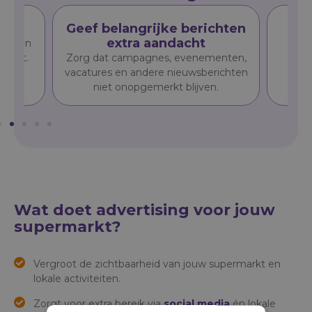
ik
Geef belangrijke berichten
Tre
extra aandacht
alleen
Be
markt.
Zorg dat campagnes, evenementen,
sup
vacatures en andere nieuwsberichten
niet onopgemerkt blijven.
Wat doet advertising voor jouw
supermarkt?
Vergroot de zichtbaarheid van jouw supermarkt en
lokale activiteiten.
Zorgt voor extra bereik via
social media
én lokale