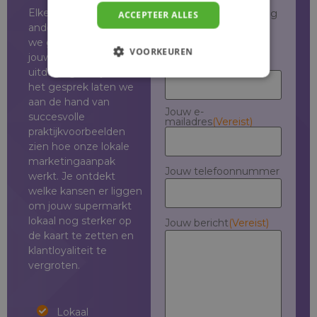
keuze
(Vereist)
Elke supermarkt is
Ik vertegenwoordig
ACCEPTEER ALLES
een bedrijf
anders. Daarom kijken
Ik ben een
we graag samen naar
particulier
VOORKEUREN
jouw situatie en
Jouw naam
(Vereist)
uitdagingen. Tijdens
het gesprek laten we
aan de hand van
Jouw e-
succesvolle
mailadres
(Vereist)
praktijkvoorbeelden
zien hoe onze lokale
marketingaanpak
Jouw telefoonnummer
werkt. Je ontdekt
welke kansen er liggen
om jouw supermarkt
lokaal nog sterker op
Jouw bericht
(Vereist)
de kaart te zetten en
klantloyaliteit te
vergroten.
Lokaal
Lokaal