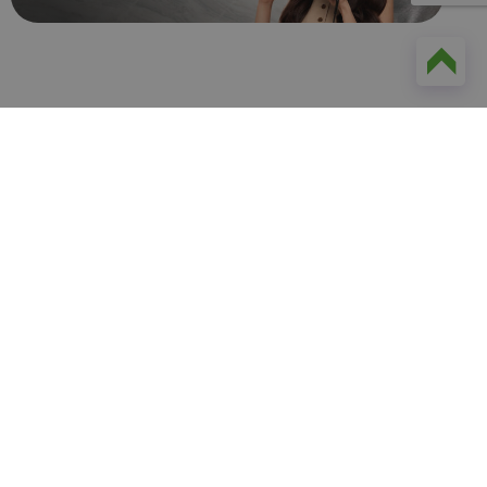
Ontdek de kracht van
lokale marketing
Benieuwd hoe je meer loyale klanten aan
jouw supermarkt bindt? In een vrijblijvend
gesprek kijken we samen naar jouw situatie
en laten we zien hoe onze lokale
marketingaanpak jouw supermarkt helpt om
lokaal het verschil te maken.
Plan een adviesgesprek
Dit kun je verwachten: