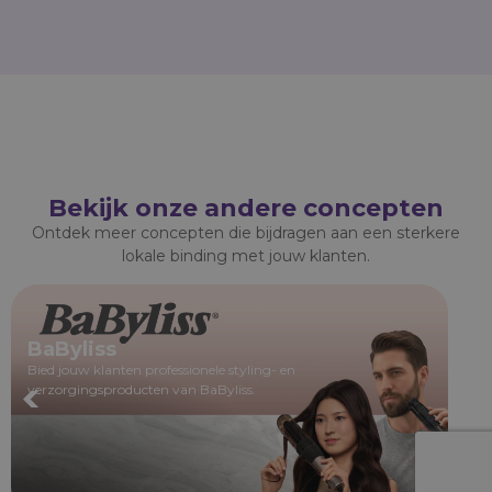
Bekijk onze andere concepten
Ontdek meer concepten die bijdragen aan een sterkere
lokale binding met jouw klanten.
BaByliss
Te
Bied jouw klanten professionele styling- en
Bel
verzorgingsproducten van BaByliss.
een