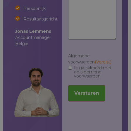
Persoonlijk
Persoonlijk
Resultaatgericht
Resultaatgericht
Jonas Lemmens
Flor van
Lé
Accountmanager
Oosterwyck
Re
België
Accountmanager
Ac
België
Ne
Algemene
Pa
voorwaarden
(Vereist)
Ik ga akkoord met
de algemene
voorwaarden
Versturen