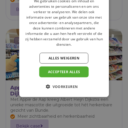
We gebruiken cookies om inhoud en
advertenties te personaliseren en om ons
Bekijk case
verkeer te analyseren. We delen ook
informatie over uw gebruik van onze site met
onze advertentie- en analysepartners, die
deze kunnen combineren met andere
informatie die u aan hen heeft verstrekt of die
zij hebben verzameld door uw gebruik van hun
Zet je lokale identiteit neer
diensten.
ALLES WEIGEREN
ACCEPTEER ALLES
VOORKEUREN
Appie de Aap geeft Albert Heijn
Dijkstra een eigen gezicht
Met Appie de Aap kreeg Albert Heijn Dijkstra een
unieke mascotte die uitgroeide tot hét herkenbare
gezicht van Bunde.
Meer zichtbaarheid en herkenbaarheid
Bekijk case