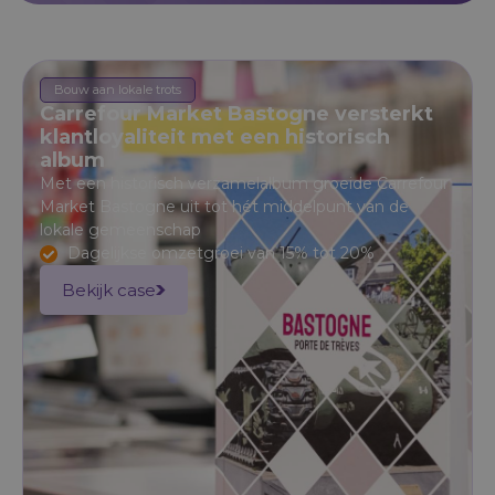
Bouw aan lokale trots
Carrefour Market Bastogne versterkt
klantloyaliteit met een historisch
album
Met een historisch verzamelalbum groeide Carrefour
Market Bastogne uit tot hét middelpunt van de
lokale gemeenschap
Dagelijkse omzetgroei van 15% tot 20%
Bekijk case