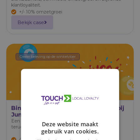
klantloyaliteit.
+/- 10% omzetgroei
Bekijk case
Creëer beleving op de winkelvloer
Bingo-actie zorgt voor omzetgroei bij
Jumbo Buitenhof Delft
Een eenvoudige bingo-actie bracht klanten vaker
Deze website maakt
terug en zorgde voor veel enthousiasme.
gebruik van cookies.
4% omzetgroei