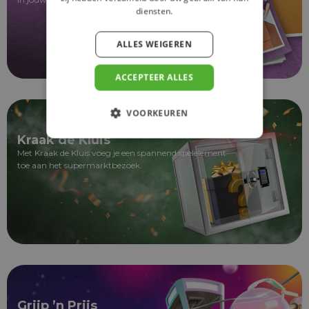
diensten.
ALLES WEIGEREN
ACCEPTEER ALLES
VOORKEUREN
Kraak de Kluis
Met Kraak de Kluis voeg je een spannend spelelement
toe aan het supermarktbezoek.
Grijp ’n Prijs