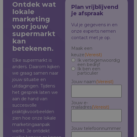
Ontdek wat
Plan vrijblijvend
lokale
je afspraak
marketing
Vul je gegevens in en
voor jouw
onze experts nemen
supermarkt
contact met je op.
kan
betekenen.
Maak een
keuze
(Vereist)
Elke supermarkt is
Ik vertegenwoordig
een bedrijf
anders. Daarom kijken
Ik ben een
we graag samen naar
particulier
jouw situatie en
Jouw naam
(Vereist)
uitdagingen. Tijdens
het gesprek laten we
aan de hand van
Jouw e-
succesvolle
mailadres
(Vereist)
praktijkvoorbeelden
zien hoe onze lokale
marketingaanpak
Jouw telefoonnummer
werkt. Je ontdekt