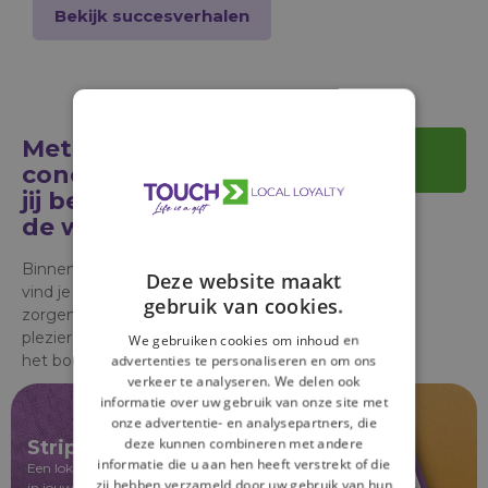
Bekijk succesverhalen
Met welk
Bekijk alle
concepten
concept creëer
jij beleving op
de winkelvloer?
Binnen deze touchpoint
Deze website maakt
vind je concepten die
gebruik van cookies.
zorgen voor interactie,
plezier en verrassing tijdens
We gebruiken cookies om inhoud en
het boodschappen doen.
advertenties te personaliseren en om ons
verkeer te analyseren. We delen ook
informatie over uw gebruik van onze site met
onze advertentie- en analysepartners, die
deze kunnen combineren met andere
Stripstickeralbum
informatie die u aan hen heeft verstrekt of die
Een lokaal stripstickeralbum vol spanning en avontuur
zij hebben verzameld door uw gebruik van hun
in jouw supermarkt.