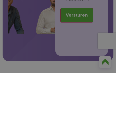
Versturen
Succesverhalen van onze klanten
Ontdek hoe andere
beleving op de winkelvloer