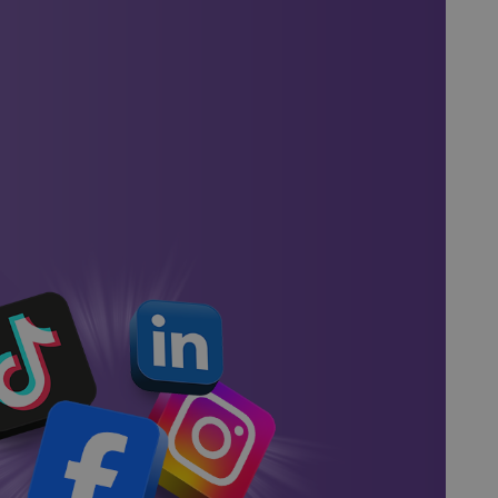
ampagnes
1.000+ supermarkten geholpen