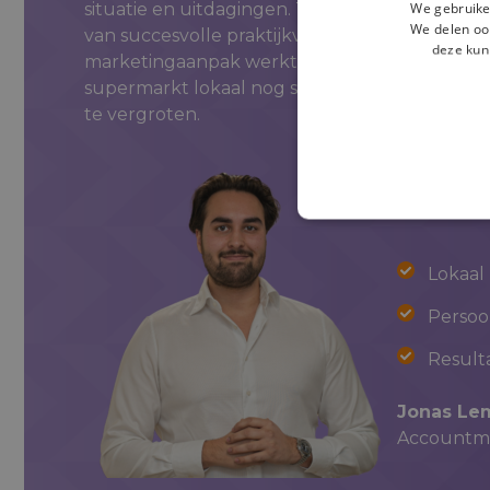
We gebruike
situatie en uitdagingen. Tijdens het gesprek 
We delen ook
van succesvolle praktijkvoorbeelden zien hoe
deze kun
marketingaanpak werkt. Je ontdekt welke ka
supermarkt lokaal nog sterker op de kaart te z
te vergroten.
Lokaal
Persoon
Result
Jonas L
Accountma