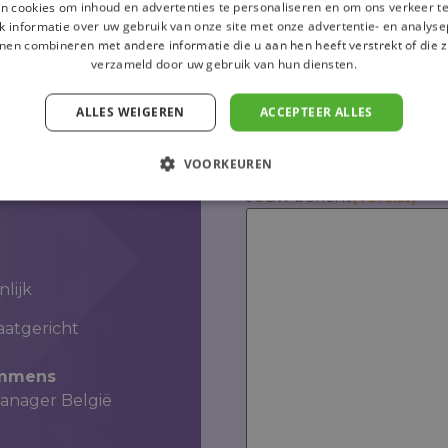
n cookies om inhoud en advertenties te personaliseren en om ons verkeer te
laten we aan de hand
Ik ben een particulier
 informatie over uw gebruik van onze site met onze advertentie- en analyse
 onze lokale
Jouw naam
(Vereist)
nen combineren met andere informatie die u aan hen heeft verstrekt of die z
nsen er liggen om jouw
verzameld door uw gebruik van hun diensten.
etten en klantloyaliteit
ALLES WEIGEREN
ACCEPTEER ALLES
Jouw telefoonnummer
VOORKEUREN
Jouw bericht
(Vereist)
lijk
aatgericht
emmens
nager België