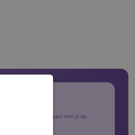
je afspraak
ze experts nemen contact met je op.
n bedrijf