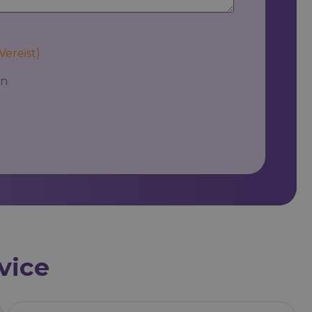
Vereist)
en
vice