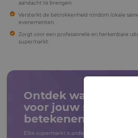
aandacht te brengen.
Versterkt de betrokkenheid rondom lokale sa
evenementen.
Zorgt voor een professionele en herkenbare uits
supermarkt.
Ontdek wat lokale 
voor jouw supermar
betekenen.
Elke supermarkt is anders. Daarom kijken we