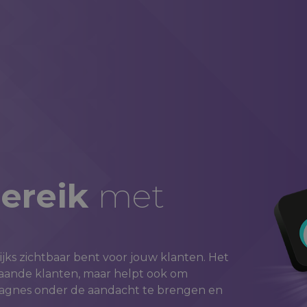
esgesprek
25+ jaar ervaring
20.000+ succesvolle c
bereik
met
ijks zichtbaar bent voor jouw klanten. Het
staande klanten, maar helpt ook om
pagnes onder de aandacht te brengen en