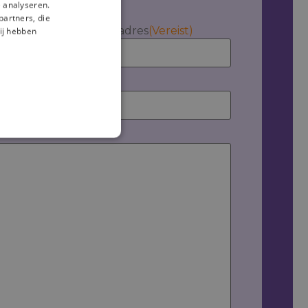
 analyseren.
partners, die
Jouw e-mailadres
(Vereist)
ij hebben
Lokaal
Persoonlijk
Resultaatgericht
Flor van Oosterwyck
Accountmanager België