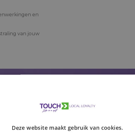
menwerkingen en
traling van jouw
marketing
kt kan
Plan vrijblijvend 
Vul je gegevens in en on
Deze website maakt gebruik van cookies.
Maak een keuze
(Vereist)
 graag samen naar jouw
Ik vertegenwoordig ee