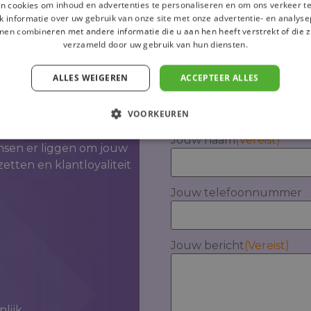
marketing
n cookies om inhoud en advertenties te personaliseren en om ons verkeer te
 informatie over uw gebruik van onze site met onze advertentie- en analyse
kt kan
nen combineren met andere informatie die u aan hen heeft verstrekt of die z
Plan vrijblijvend 
verzameld door uw gebruik van hun diensten.
Vul je gegevens in en on
ALLES WEIGEREN
ACCEPTEER ALLES
Maak een keuze
(Vereist)
 graag samen naar jouw
Ik vertegenwoordig ee
VOORKEUREN
laten we aan de hand
Ik ben een particulier
 onze lokale
Jouw naam
(Vereist)
nsen er liggen om jouw
etten en klantloyaliteit
Jouw telefoonnummer
Jouw bericht
(Vereist)
lijk