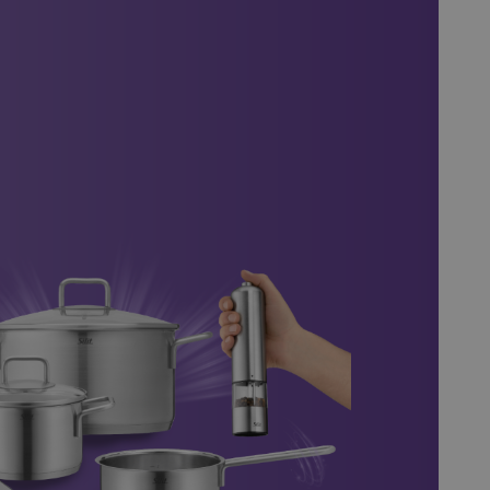
ampagnes
1.000+ supermarkten geholpen