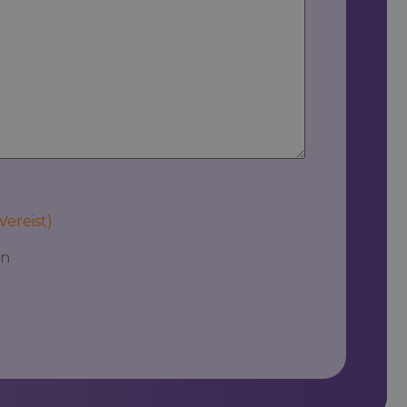
Resultaatgericht
Flor van Oosterwyck
Accountmanager België
Vereist)
en