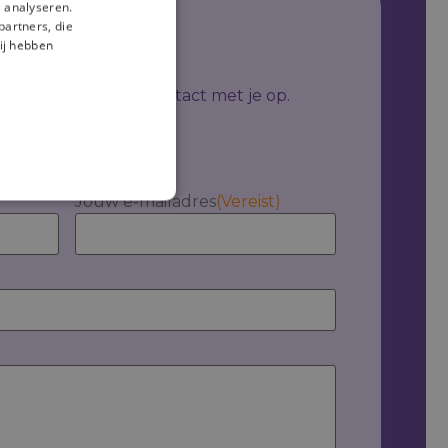
 analyseren.
partners, die
ij hebben
je afspraak
ze experts nemen contact met je op.
n bedrijf
Jouw e-mailadres
(Vereist)
Lokaal
Persoonlijk