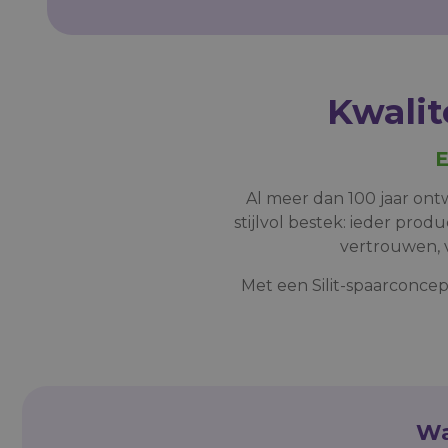
Kwalit
E
Al meer dan 100 jaar on
stijlvol bestek: ieder pro
vertrouwen, v
Met een Silit-spaarconcep
Wa