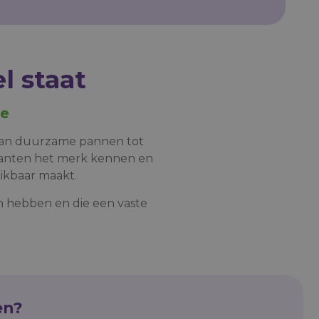
l staat
ie
 Van duurzame pannen tot
 klanten het merk kennen en
eikbaar maakt.
an hebben en die een vaste
en?