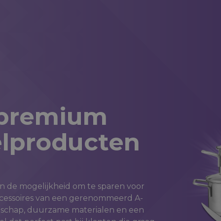
esgesprek
25+ jaar ervaring
20.000+ succesvolle c
 premium
elproducten
en de mogelijkheid om te sparen voor
ccessoires van een gerenommeerd A-
anschap, duurzame materialen en een