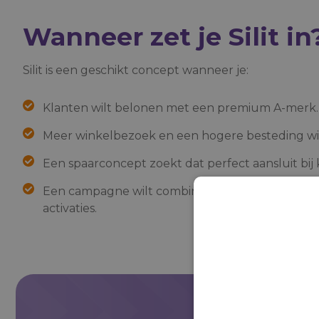
Wanneer zet je Silit in
Silit is een geschikt concept wanneer je:
Klanten wilt belonen met een premium A-merk.
Meer winkelbezoek en een hogere besteding wilt
Een spaarconcept zoekt dat perfect aansluit bij 
Een campagne wilt combineren met kookdemonst
activaties.