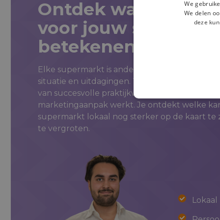
Ontdek wat lokale 
We gebruike
We delen ook
voor jouw supermar
deze kun
betekenen.
Elke supermarkt is anders. Daarom kijken we
situatie en uitdagingen. Tijdens het gesprek 
van succesvolle praktijkvoorbeelden zien hoe
marketingaanpak werkt. Je ontdekt welke ka
supermarkt lokaal nog sterker op de kaart te z
te vergroten.
Lokaal
Persoon