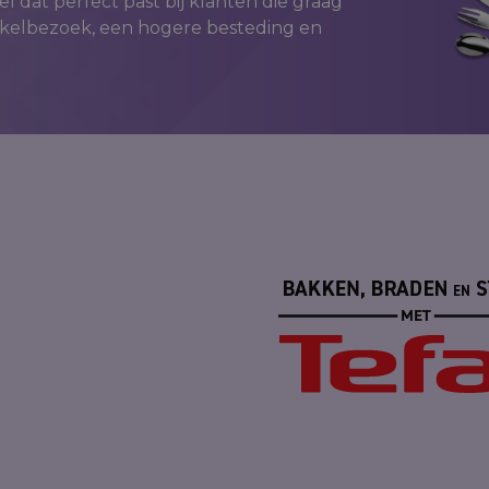
el dat perfect past bij klanten die graag
nkelbezoek, een hogere besteding en