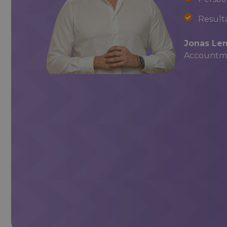
Result
Jonas L
Accountma