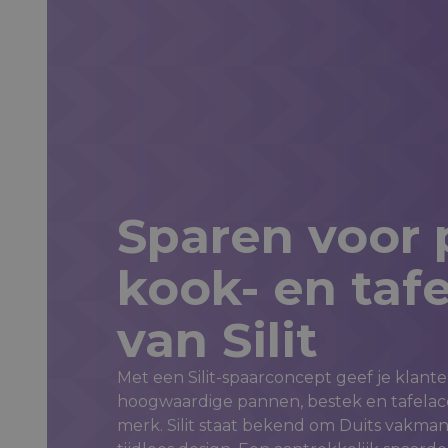
Plan een advi
Sparen voor
kook- en taf
van Silit
Met een Silit-spaarconcept geef je klant
hoogwaardige pannen, bestek en tafela
merk. Silit staat bekend om Duits vakm