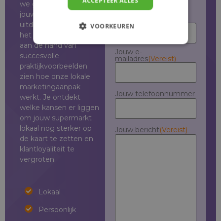
ACCEPTEER ALLES
we graag samen naar
particulier
jouw situatie en
Jouw naam
(Vereist)
uitdagingen. Tijdens
VOORKEUREN
het gesprek laten we
aan de hand van
Jouw e-
succesvolle
mailadres
(Vereist)
praktijkvoorbeelden
zien hoe onze lokale
marketingaanpak
Jouw telefoonnummer
werkt. Je ontdekt
welke kansen er liggen
om jouw supermarkt
lokaal nog sterker op
Jouw bericht
(Vereist)
de kaart te zetten en
klantloyaliteit te
vergroten.
Lokaal
Lokaal
Persoonlijk
Persoonlijk