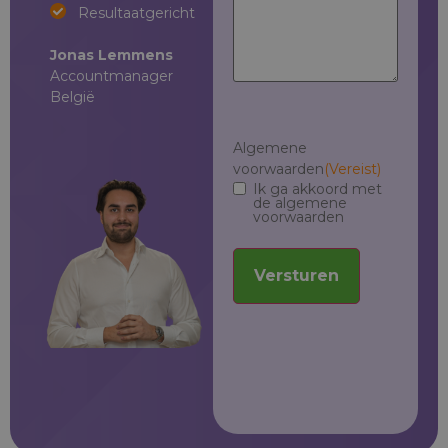
Resultaatgericht
Resultaatgericht
Jonas Lemmens
Flor van
Lé
Accountmanager
Oosterwyck
Re
België
Accountmanager
Ac
België
Ne
Pa
Algemene
voorwaarden
(Vereist)
Ik ga akkoord met
de algemene
voorwaarden
Versturen