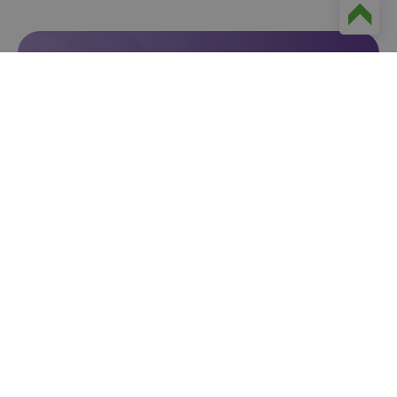
Ontdek de kracht van
lokale marketing
Benieuwd hoe je meer loyale klanten aan
jouw supermarkt bindt? In een vrijblijvend
gesprek kijken we samen naar jouw situatie
en laten we zien hoe onze lokale
marketingaanpak jouw supermarkt helpt om
lokaal het verschil te maken.
Plan een adviesgesprek
Dit kun je verwachten:
Inzicht in hoe je jouw
lokale identiteit
versterkt.
Inspiratie om klanten te verbinden via
lokale
trots
en
verenigingen
.