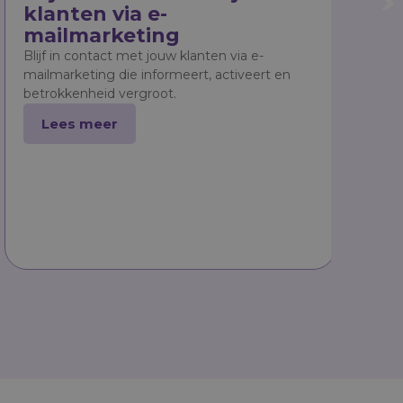
klanten via
e-
sup
mailmarketing
vin
Blijf in contact met jouw klanten via e-
Een web
mailmarketing die informeert, activeert en
superma
betrokkenheid vergroot.
informa
Lees meer
Lee