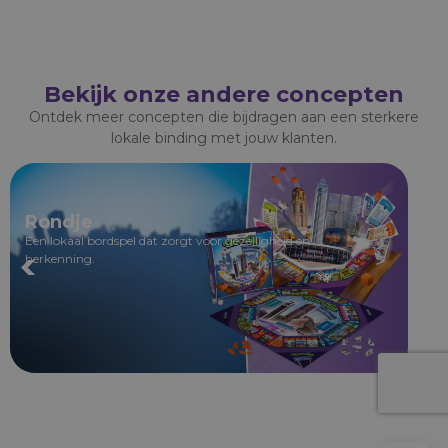
Bekijk onze andere concepten
Ontdek meer concepten die bijdragen aan een sterkere
lokale binding met jouw klanten.
Rondje
Lo
Een lokaal bordspel dat zorgt voor gezelligheid en
Een 
herkenning.
jouw