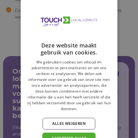
Een jubileum, opening of lokale gebeurtenis extra
aandacht wilt geven.
Deze website maakt
gebruik van cookies.
We gebruiken cookies om inhoud en
advertenties te personaliseren en om ons
Ontdek wat
Plan vrijblijvend
verkeer te analyseren. We delen ook
lokale
informatie over uw gebruik van onze site met
je afspraak
marketing
onze advertentie- en analysepartners, die
deze kunnen combineren met andere
Vul je gegevens in en
voor jouw
informatie die u aan hen heeft verstrekt of die
onze experts nemen
supermarkt
zij hebben verzameld door uw gebruik van hun
contact met je op.
kan
diensten.
betekenen.
Maak een
keuze
(Vereist)
ALLES WEIGEREN
Elke supermarkt is
Ik vertegenwoordig
een bedrijf
anders. Daarom kijken
Ik ben een