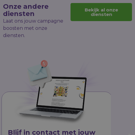
Onze andere
Bekijk al onze
diensten
diensten
Laat ons jouw campagne
boosten met onze
diensten.
Blijf in contact
met jouw
Web