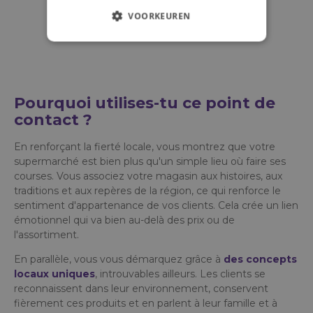
VOORKEUREN
Pourquoi utilises-tu ce point de
contact ?
En renforçant la fierté locale, vous montrez que votre
supermarché est bien plus qu'un simple lieu où faire ses
courses. Vous associez votre magasin aux histoires, aux
traditions et aux repères de la région, ce qui renforce le
sentiment d'appartenance de vos clients. Cela crée un lien
émotionnel qui va bien au-delà des prix ou de
l'assortiment.
En parallèle, vous vous démarquez grâce à
des concepts
locaux uniques
, introuvables ailleurs. Les clients se
reconnaissent dans leur environnement, conservent
fièrement ces produits et en parlent à leur famille et à