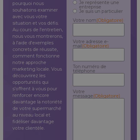
Je représente une
pourquoi nous
entreprise
souhaitons examiner
Je suis un particulier
avec vous votre
Votre nom
(Obligatoire)
situation et vos défis.
Au cours de l'entretien,
nous vous montrerons,
Votre adresse e-
à l'aide d'exemples
mail
(Obligatoire)
concrets de réussite,
comment fonctionne
notre approche
Ton numéro de
marketing locale. Vous
téléphone
découvrirez les
opportunités qui
s'offrent à vous pour
Votre
renforcer encore
message
(Obligatoire)
davantage la notoriété
de votre supermarché
au niveau local et
fidéliser davantage
votre clientèle.