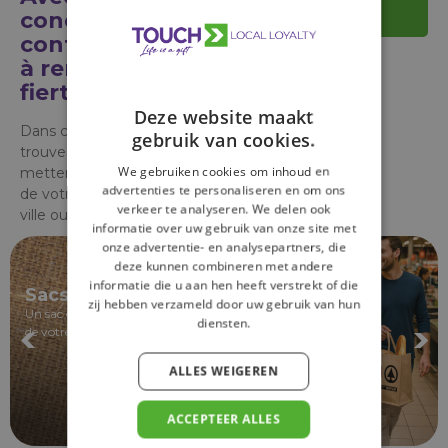
concepts
concept
contribuez-vous
à renforcer la
fierté locale ?
Deze website maakt
Dans cette rubrique, vous
gebruik van cookies.
trouverez des concepts qui
We gebruiken cookies om inhoud en
mettent en avant l'identité
advertenties te personaliseren en om ons
de votre village, de votre
verkeer te analyseren. We delen ook
ville ou de votre région.
informatie over uw gebruik van onze site met
onze advertentie- en analysepartners, die
deze kunnen combineren met andere
informatie die u aan hen heeft verstrekt of die
Sacs en jute
zij hebben verzameld door uw gebruik van hun
Un sac en jute orné d'un motif local renforce la visibilité
diensten.
de votre supermarché.
ALLES WEIGEREN
ACCEPTEER ALLES