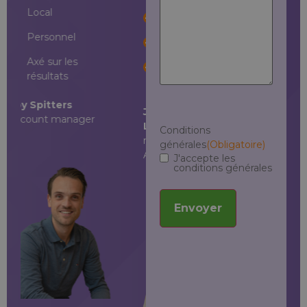
Local
Local
Personnel
Personnel
Axé sur les
Axé sur les
résultats
résultats
Jonas
Flor van
Lé
Lemmens
,Account
Oosterwyck
Re
Conditions
manager
Account manager
Ac
générales
(Obligatoire)
Account manager
et 
J'accepte les
conditions générales
Envoyer