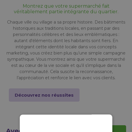
Montrez que votre supermarché fait
véritablement partie intégrante du quartier.
Chaque ville ou village a sa propre histoire. Des bâtiments
historiques aux traditions locales, en passant par des
personnalités célèbres et des lieux emblématiques :
autant d'éléments dont les habitants sont fiers. En
intégrant cette identité locale dans vos concepts
marketing, vous créez bien plus qu’une simple campagne
sympathique. Vous montrez ainsi que votre supermarché
est au cœur de la vie sociale et qu’il s’implique dans la
communauté. Cela suscite la reconnaissance,
l’appréciation et renforce le lien avec vos clients.
Découvrez nos réussites
Avec quel
Voir tous les